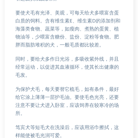
要使犬毛有光泽、美观，可每天给犬多喂富含蛋
白质的饲料。含有维生素E、维生素D的添加剂和
海藻类食物、蔬菜等，如瘦肉、煮熟的蛋黄、植
物油等，少喂富含糖份、盐份、淀粉等食物。肥
胖而脂肪堆积的犬，一般毛质都比较差。
同时，要给犬多作日光浴，多吸收紫外线，并且
经常运动，以促进其血液循环，使其长出健康的
毛发。
为保护犬毛，每天要替它梳毛，如有条件，最好
给它涂上薄薄一层护毛油。要使毛色光亮，还要
注意不要让犬进入卧室，应该饲养在较寒冷的场
所。
笃宾犬等短毛犬在洗澡后，应该用浴巾擦拭，这
样能使被毛光润可爱。