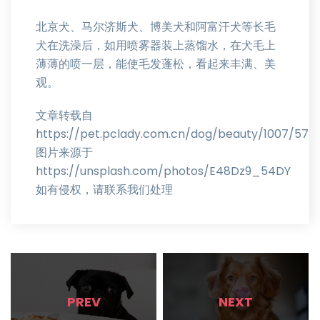
北京犬、马尔济斯犬、博美犬和阿富汗犬等长毛
犬在洗澡后，如用喷雾器装上蒸馏水，在犬毛上
薄薄的喷一层，能使毛发蓬松，看起来丰满、美
观。
文章转载自
https://pet.pclady.com.cn/dog/beauty/1007/578
图片来源于
https://unsplash.com/photos/E48Dz9_54DY
如有侵权，请联系我们处理
PREV
NEXT