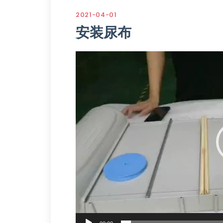
2021-04-01
安装尿布
视
频
播
放
器