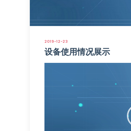
2019-12-23
设备使用情况展示
视
频
播
放
器