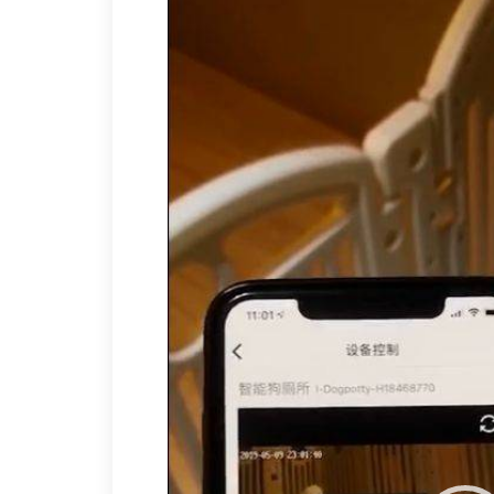
视
频
播
放
器