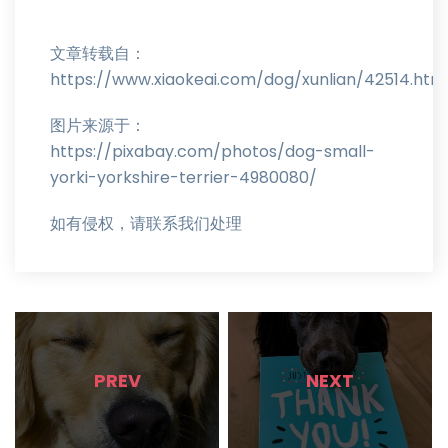
文章转载自：
https://www.xiaokeai.com/dog/xunlian/42514.htm
图片来源于：
https://pixabay.com/photos/dog-small-
yorki-yorkshire-terrier-4980080/
如有侵权，请联系我们处理
PREV
NEXT