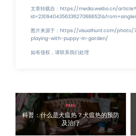
文章转载自：https://media.weibo.cn/article
id=2309404356336270888521&from=singl
图片来源于：https://visualhunt.com/photo/75
playing-with-puppy-in-garden/
如有侵权，请联系我们处理
PREV
科普：什么是犬瘟热？犬瘟热的预防
及治疗