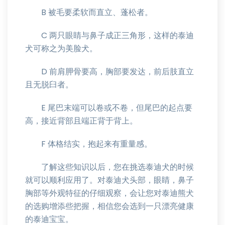
B 被毛要柔软而直立、蓬松者。
C 两只眼睛与鼻子成正三角形，这样的泰迪
犬可称之为美脸犬。
D 前肩胛骨要高，胸部要发达，前后肢直立
且无脱臼者。
E 尾巴末端可以卷或不卷，但尾巴的起点要
高，接近背部且端正背于背上。
F 体格结实，抱起来有重量感。
了解这些知识以后，您在挑选泰迪犬的时候
就可以顺利应用了。对泰迪犬头部，眼睛，鼻子
胸部等外观特征的仔细观察，会让您对泰迪熊犬
的选购增添些把握，相信您会选到一只漂亮健康
的泰迪宝宝。