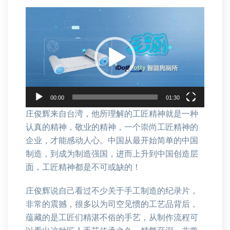
视
频
播
放
器
00:00
01:30
庄俊辉来自台湾，他所理解的工匠精神就是一种
认真的精神，敬业的精神，一个崇尚工匠精神的
企业，才能感动人心。中国从最开始简单的中国
制造，到成为制造强国，进而上升到中国创造层
面，工匠精神都是不可或缺的！
庄俊辉说自己看过不少关于手工制造的纪录片，
非常的震撼，很多以为司空见惯的工艺品背后，
蕴藏的是工匠们精湛不俗的手艺，从制作流程可