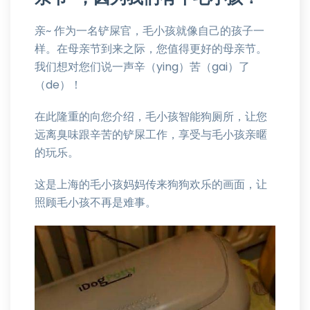
亲~ 作为一名铲屎官，毛小孩就像自己的孩子一
样。在母亲节到来之际，您值得更好的母亲节。
我们想对您们说一声辛（ying）苦（gai）了
（de）！
在此隆重的向您介绍，毛小孩智能狗厕所，让您
远离臭味跟辛苦的铲屎工作，享受与毛小孩亲暱
的玩乐。
这是上海的毛小孩妈妈传来狗狗欢乐的画面，让
照顾毛小孩不再是难事。
视
频
播
放
器