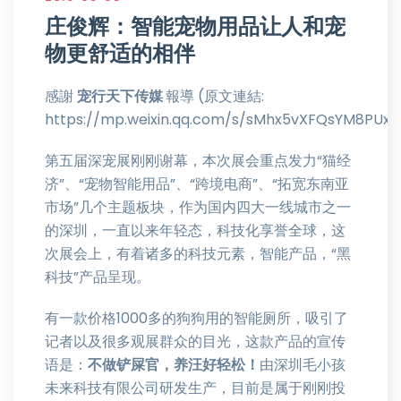
庄俊辉：智能宠物用品让人和宠
物更舒适的相伴
感謝
宠行天下传媒
報導 (原文連結:
https://mp.weixin.qq.com/s/sMhx5vXFQsYM8PUx
第五届深宠展刚刚谢幕，本次展会重点发力“猫经
济”、“宠物智能用品”、“跨境电商”、“拓宽东南亚
市场”几个主题板块，作为国内四大一线城市之一
的深圳，一直以来年轻态，科技化享誉全球，这
次展会上，有着诸多的科技元素，智能产品，“黑
科技”产品呈现。
有一款价格1000多的狗狗用的智能厕所，吸引了
记者以及很多观展群众的目光，这款产品的宣传
语是：
不做铲屎官，养汪好轻松！
由深圳毛小孩
未来科技有限公司研发生产，目前是属于刚刚投